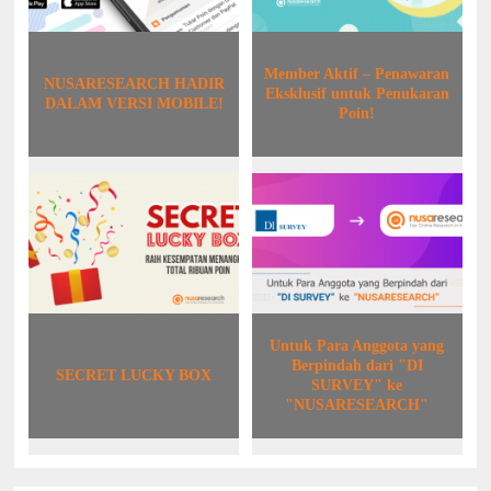
Member Aktif – Penawaran
NUSARESEARCH HADIR
Eksklusif untuk Penukaran
DALAM VERSI MOBILE!
Poin!
Untuk Para Anggota yang
Berpindah dari "DI
SECRET LUCKY BOX
SURVEY" ke
"NUSARESEARCH"