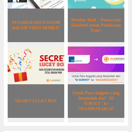
Member Aktif – Penawaran
NUSARESEARCH HADIR
Eksklusif untuk Penukaran
DALAM VERSI MOBILE!
Poin!
Untuk Para Anggota yang
Berpindah dari "DI
SECRET LUCKY BOX
SURVEY" ke
"NUSARESEARCH"