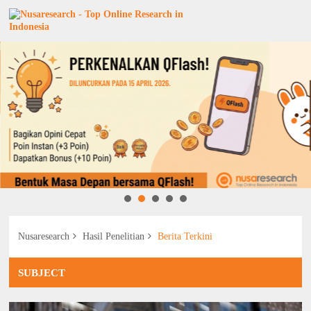
Nusaresearch
Hasil Penelitian
Berita Terkini
SUBJECT