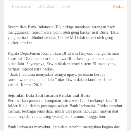
Nilai: 0
Nusaresearch
21-01-2022
15556
Sistem data Bank Indonesia (BI) diduga mendapat serangan hack
menggunakan ransomware Conti oleh geng hacker asal Rusia. Data
yang berhasil dibobol sebesar 487,09 MB telah dicuri oleh geng
hacker tersebut.
Kepala Departemen Komunikasi BI Erwin Haryono mengonfirmasi
kasus ini. Dia membenarkan bahwa BI terkena cyberattack pada
bulan lalu. Sayangnya, Erwin tidak merinci sistem BI mana yang
berhasil dijebol para hacker.
“Bank Indonesia menyadari adanya upaya peretasan berupa
ransomware pada bulan lalu,” ujar Erwin dalam konferensi pers
virtual, Kamis (20/1).
Sejumlah Data Jadi Incaran Pelaku asal Rusia
Berdasarkan pantauan kumparan, situs web Conti melampirkan 16
folder file di dalam postingan terkait Bank Indonesia. Folder tersebut
memuat berbagai jenis data, mulai dari posisi tabungan masyarakat
dalam rupiah, valuta asing (valas) bank umum, hingga bon.
Bank Indonesia menyebut, data-data tersebut merupakan bagian dari