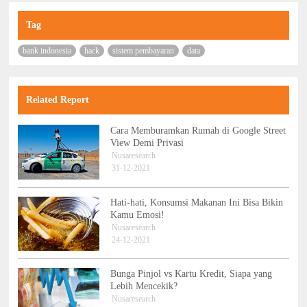
Tag
bank indonesia
hack
sistem pembayaran
data
Related Report
Cara Memburamkan Rumah di Google Street
View Demi Privasi
Nusaresearch
31-12-2021
Hati-hati, Konsumsi Makanan Ini Bisa Bikin
Kamu Emosi!
Nusaresearch
24-12-2021
Bunga Pinjol vs Kartu Kredit, Siapa yang
Lebih Mencekik?
Nusaresearch