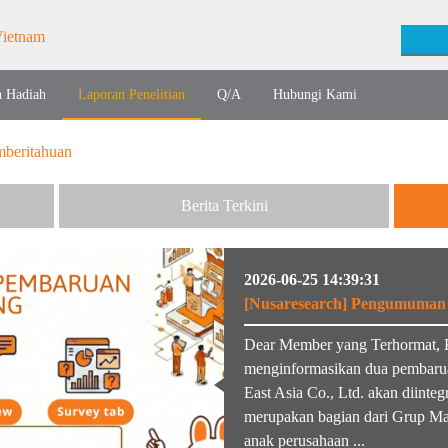
n Hadiah
Laporan Penelitian
Q/A
Hubungi Kami
beritahuan
Berita Terkini
2026-06-25 14:39:31
[Nusaresearch] Pengumuman 
Dear Member yang Terhormat, 
menginformasikan dua pembarua
East Asia Co., Ltd. akan diinte
merupakan bagian dari Grup Macr
anak perusahaan ...