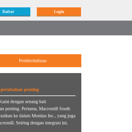
Daftar
Login
Pemberitahuan
perubahan penting
Kami dengan senang hati
n penting. Pertama, Macromill South
grasikan ke dalam Monitas Inc., yang juga
omill. Seiring dengan integrasi ini,