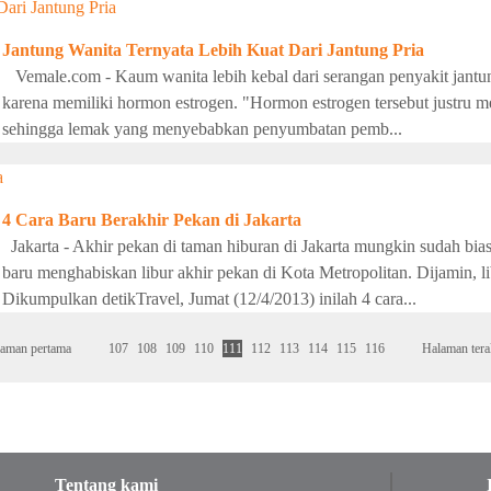
Jantung Wanita Ternyata Lebih Kuat Dari Jantung Pria
Vemale.com - Kaum wanita lebih kebal dari serangan penyakit jantung 
karena memiliki hormon estrogen. "Hormon estrogen tersebut justru 
sehingga lemak yang menyebabkan penyumbatan pemb...
4 Cara Baru Berakhir Pekan di Jakarta
Jakarta - Akhir pekan di taman hiburan di Jakarta mungkin sudah bia
baru menghabiskan libur akhir pekan di Kota Metropolitan. Dijamin, li
Dikumpulkan detikTravel, Jumat (12/4/2013) inilah 4 cara...
aman pertama
107
108
109
110
111
112
113
114
115
116
Halaman tera
Tentang kami