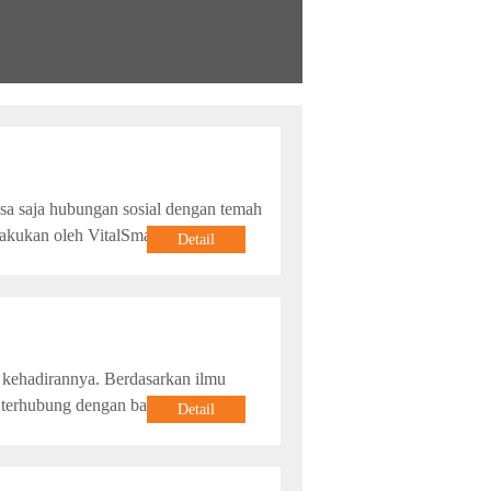
isa saja hubungan sosial dengan temah
lakukan oleh VitalSmart, sebuah
Detail
 kehadirannya. Berdasarkan ilmu
terhubung dengan bagian lain. Jika
Detail