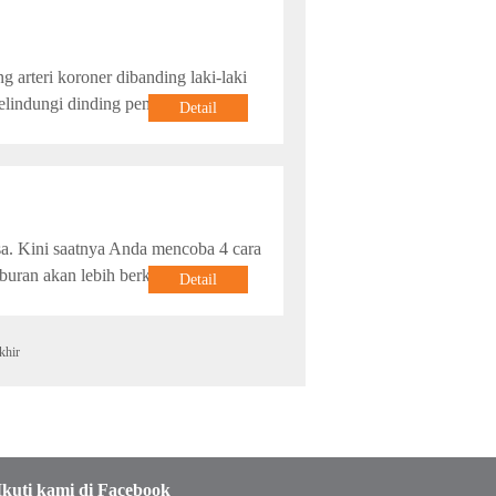
arteri koroner dibanding laki-laki
melindungi dinding pembuluh darah
Detail
sa. Kini saatnya Anda mencoba 4 cara
buran akan lebih berkesan.
Detail
khir
Ikuti kami di Facebook