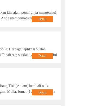
tkan kita akan pentingnya mengetahui
ya Anda memperhatikan informasi
Detail
bile. Berbagai aplikasi buatan
anah Air, setidaknya sampai saat ini
Detail
bang Tbk (Antam) kembali naik
ogam Mulia, Jumat (12/4/2013), harga
Detail