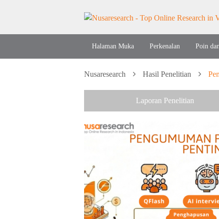
Halaman Muka
Perkenalan
Poin da
Nusaresearch
Hasil Penelitian
Pem
Laporan Penelitian