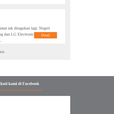
an tak diragukan lagi. Negeri
ng dan LG Electronics. Tapi
Detail
.
khir
Ikuti kami di Facebook