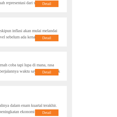
 representasi dari sisi artistik dan
Detail
skipun inflasi akan mulai melandai
evel sebelum ada kenaikan harga
Detail
nah coba tapi lupa di mana, rasa
berjalannya waktu saya sering diajak
Detail
linya dalam enam kuartal terakhir.
eningkatan ekonomi keluar dari
Detail