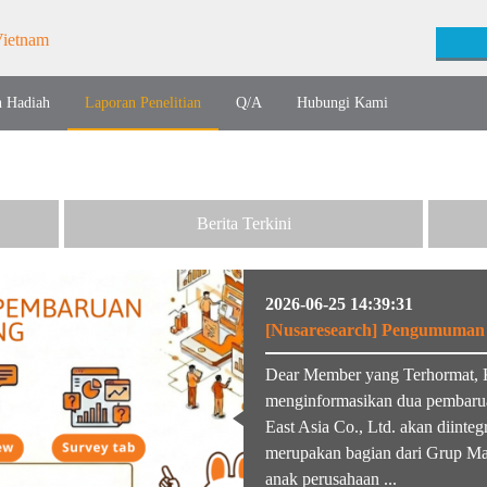
n Hadiah
Laporan Penelitian
Q/A
Hubungi Kami
Berita Terkini
2026-06-25 14:39:31
[Nusaresearch] Pengumuman 
Dear Member yang Terhormat, 
menginformasikan dua pembarua
East Asia Co., Ltd. akan diinte
merupakan bagian dari Grup Macr
anak perusahaan ...