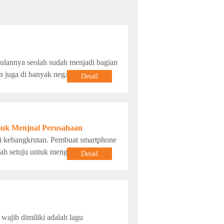
ulannya seolah sudah menjadi bagian
n juga di banyak negara di dunia.
Detail
asuk Menjual Perusahaan
ari kebangkrutan. Pembuat smartphone
h setuju untuk mengeksplorasi
Detail
wajib dimiliki adalah lagu