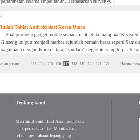
perlambatan selama empat tahun. Berdasarkan survei...
Inilah Tablet Android dari Korea Utara
Soal produksi gadget mobile semacam tablet, kemampuan Korea Selat
Ginseng ini pun menjadi markas sejumlah pemain besar seperti Samsu
bagaimana dengan Korea Utara, "saudara" negeri itu yang terpisah ka..
aman pertama
113
114
115
116
117
118
119
120
121
122
Halaman tera
Tentang kami
Macromill South East Asia merupakan
anak perusahaan dari Monitas Inc.,
sebuah perusahaan Jepang yang