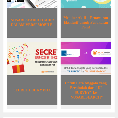
Member Aktif – Penawaran
NUSARESEARCH HADIR
Eksklusif untuk Penukaran
DALAM VERSI MOBILE!
Poin!
Untuk Para Anggota yang
Berpindah dari "DI
SECRET LUCKY BOX
SURVEY" ke
"NUSARESEARCH"