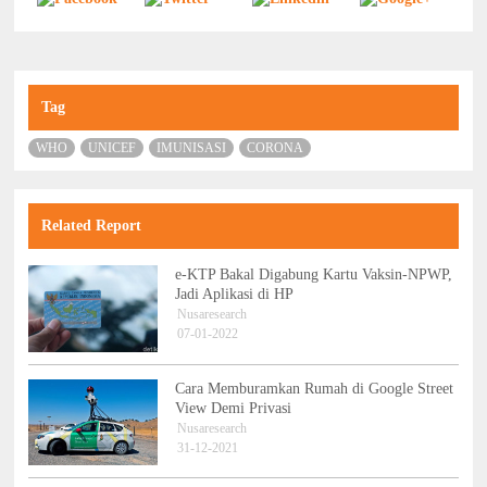
Tag
WHO
UNICEF
IMUNISASI
CORONA
Related Report
e-KTP Bakal Digabung Kartu Vaksin-NPWP,
Jadi Aplikasi di HP
Nusaresearch
07-01-2022
Cara Memburamkan Rumah di Google Street
View Demi Privasi
Nusaresearch
31-12-2021