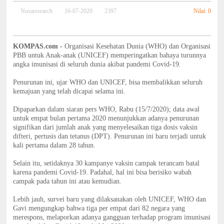
Nilai: 0
Nusaresearch
16-07-2020
2397
KOMPAS.com -
Organisasi Kesehatan Dunia (WHO) dan Organisasi
PBB untuk Anak-anak (UNICEF) memperingatkan bahaya turunnya
angka imunisasi di seluruh dunia akibat pandemi Covid-19.
Penurunan ini, ujar WHO dan UNICEF, bisa membalikkan seluruh
kemajuan yang telah dicapai selama ini.
Dipaparkan dalam siaran pers WHO, Rabu (15/7/2020); data awal
untuk empat bulan pertama 2020 menunjukkan adanya penurunan
signifikan dari jumlah anak yang menyelesaikan tiga dosis vaksin
difteri, pertusis dan tetanus (DPT). Penurunan ini baru terjadi untuk
kali pertama dalam 28 tahun.
Selain itu, setidaknya 30 kampanye vaksin campak terancam batal
karena pandemi Covid-19. Padahal, hal ini bisa berisiko wabah
campak pada tahun ini atau kemudian.
Lebih jauh, survei baru yang dilaksanakan oleh UNICEF, WHO dan
Gavi mengungkap bahwa tiga per empat dari 82 negara yang
merespons, melaporkan adanya gangguan terhadap program imunisasi