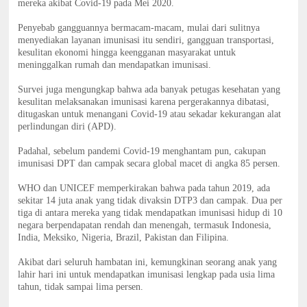
mereka akibat Covid-19 pada Mei 2020.
Penyebab gangguannya bermacam-macam, mulai dari sulitnya
menyediakan layanan imunisasi itu sendiri, gangguan transportasi,
kesulitan ekonomi hingga keengganan masyarakat untuk
meninggalkan rumah dan mendapatkan imunisasi.
Survei juga mengungkap bahwa ada banyak petugas kesehatan yang
kesulitan melaksanakan imunisasi karena pergerakannya dibatasi,
ditugaskan untuk menangani Covid-19 atau sekadar kekurangan alat
perlindungan diri (APD).
Padahal, sebelum pandemi Covid-19 menghantam pun, cakupan
imunisasi DPT dan campak secara global macet di angka 85 persen.
WHO dan UNICEF memperkirakan bahwa pada tahun 2019, ada
sekitar 14 juta anak yang tidak divaksin DTP3 dan campak. Dua per
tiga di antara mereka yang tidak mendapatkan imunisasi hidup di 10
negara berpendapatan rendah dan menengah, termasuk Indonesia,
India, Meksiko, Nigeria, Brazil, Pakistan dan Filipina.
Akibat dari seluruh hambatan ini, kemungkinan seorang anak yang
lahir hari ini untuk mendapatkan imunisasi lengkap pada usia lima
tahun, tidak sampai lima persen.