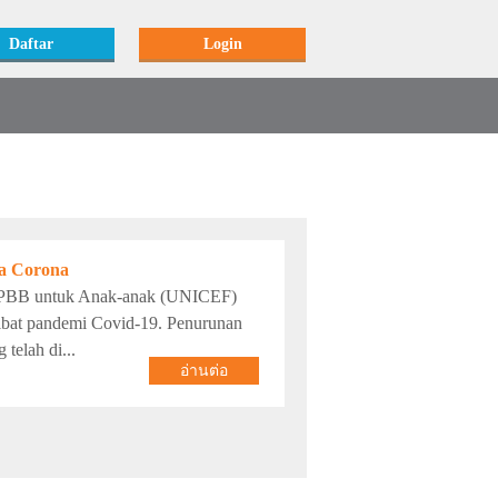
Daftar
Login
a Corona
 PBB untuk Anak-anak (UNICEF)
kibat pandemi Covid-19. Penurunan
telah di...
อ่านต่อ