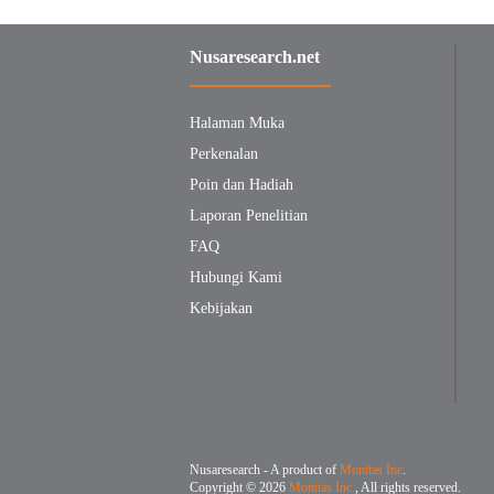
Nusaresearch.net
Halaman Muka
Perkenalan
Poin dan Hadiah
Laporan Penelitian
FAQ
Hubungi Kami
Kebijakan
Nusaresearch - A product of
Monitas Inc
.
Copyright © 2026
Monitas Inc.
, All rights reserved.