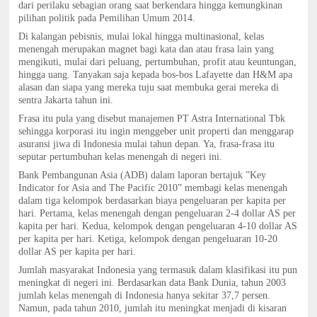
dari perilaku sebagian orang saat berkendara hingga kemungkinan
pilihan politik pada Pemilihan Umum 2014.
Di kalangan pebisnis, mulai lokal hingga multinasional, kelas
menengah merupakan magnet bagi kata dan atau frasa lain yang
mengikuti, mulai dari peluang, pertumbuhan, profit atau keuntungan,
hingga uang. Tanyakan saja kepada bos-bos Lafayette dan H&M apa
alasan dan siapa yang mereka tuju saat membuka gerai mereka di
sentra Jakarta tahun ini.
Frasa itu pula yang disebut manajemen PT Astra International Tbk
sehingga korporasi itu ingin menggeber unit properti dan menggarap
asuransi jiwa di Indonesia mulai tahun depan. Ya, frasa-frasa itu
seputar pertumbuhan kelas menengah di negeri ini.
Bank Pembangunan Asia (ADB) dalam laporan bertajuk ”Key
Indicator for Asia and The Pacific 2010” membagi kelas menengah
dalam tiga kelompok berdasarkan biaya pengeluaran per kapita per
hari. Pertama, kelas menengah dengan pengeluaran 2-4 dollar AS per
kapita per hari. Kedua, kelompok dengan pengeluaran 4-10 dollar AS
per kapita per hari. Ketiga, kelompok dengan pengeluaran 10-20
dollar AS per kapita per hari.
Jumlah masyarakat Indonesia yang termasuk dalam klasifikasi itu pun
meningkat di negeri ini. Berdasarkan data Bank Dunia, tahun 2003
jumlah kelas menengah di Indonesia hanya sekitar 37,7 persen.
Namun, pada tahun 2010, jumlah itu meningkat menjadi di kisaran