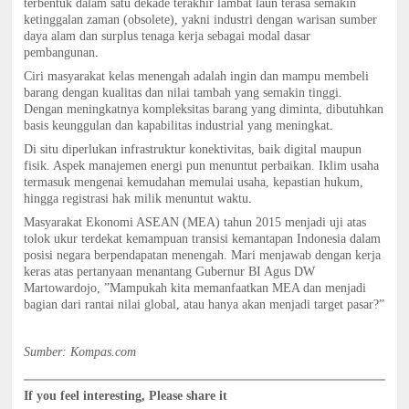
terbentuk dalam satu dekade terakhir lambat laun terasa semakin
ketinggalan zaman (obsolete), yakni industri dengan warisan sumber
daya alam dan surplus tenaga kerja sebagai modal dasar
pembangunan.
Ciri masyarakat kelas menengah adalah ingin dan mampu membeli
barang dengan kualitas dan nilai tambah yang semakin tinggi.
Dengan meningkatnya kompleksitas barang yang diminta, dibutuhkan
basis keunggulan dan kapabilitas industrial yang meningkat.
Di situ diperlukan infrastruktur konektivitas, baik digital maupun
fisik. Aspek manajemen energi pun menuntut perbaikan. Iklim usaha
termasuk mengenai kemudahan memulai usaha, kepastian hukum,
hingga registrasi hak milik menuntut waktu.
Masyarakat Ekonomi ASEAN (MEA) tahun 2015 menjadi uji atas
tolok ukur terdekat kemampuan transisi kemantapan Indonesia dalam
posisi negara berpendapatan menengah. Mari menjawab dengan kerja
keras atas pertanyaan menantang Gubernur BI Agus DW
Martowardojo, ”Mampukah kita memanfaatkan MEA dan menjadi
bagian dari rantai nilai global, atau hanya akan menjadi target pasar?”
Sumber: Kompas.com
If you feel interesting, Please share it