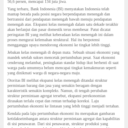
56,6 persen, mencapai 134 juta jiwa.
Yang terbaru, Bank Indonesia (BI) menyatakan Indonesia telah
mantap berada pada posisi negara berpendapatan menengah dan
bertransisi dari pendapatan menengah bawah menuju pendapatan
menengah atas. Ekspansi kelas menengah dalam satu dekade terakhir
akan berlanjut dan pasar domestik terus membesar. Patut dicatat
peringatan BI yang melihat keberadaan kelas menengah ini dalam
proses mengurai kelemahan struktural. Hal itu berpotensi
mengganggu upaya mendorong ekonomi ke tingkat lebih tinggi.
Jebakan kelas menengah di depan mata. Sebuah situasi ekonomi yang
mandek setelah sukses mencetak pertumbuhan pesat. Saat ekonomi
cenderung melambat, peningkatan standar hidup ikut berhenti di saat
warga pada umumnya belum mencapai tingkat kemakmuran seperti
yang dinikmati warga di negara-negara maju.
Otoritas BI melihat ekspansi kelas menengah ditandai struktur
permintaan barang dan jasa yang semakin beragam dengan
karakteristik semakin kompleks. Namun, di tengah perubahan
struktur permintaan agregat tersebut, ekspansi perekonomian
dirasakan terlalu cepat dan rentan terhadap koreksi. Laju
pertumbuhan ekonomi ke lintasan yang lebih tinggi menjadi tertahan.
Kendala pada laju pertumbuhan ekonomi itu merupakan gambaran
ketidakseimbangan antara struktur permintaan agregat dan kapabilitas
di sisi penawaran. Dari sisi penawaran, struktur produksi yang