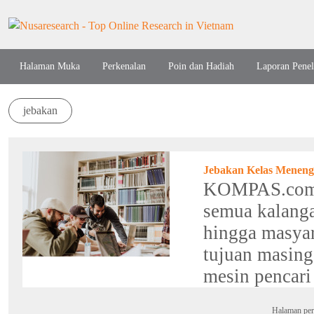
Halaman Muka
Perkenalan
Poin dan Hadiah
Laporan Penel
jebakan
Jebakan Kelas Menen
KOMPAS.com -
semua kalanga
hingga masyar
tujuan masing
mesin pencari
Halaman per