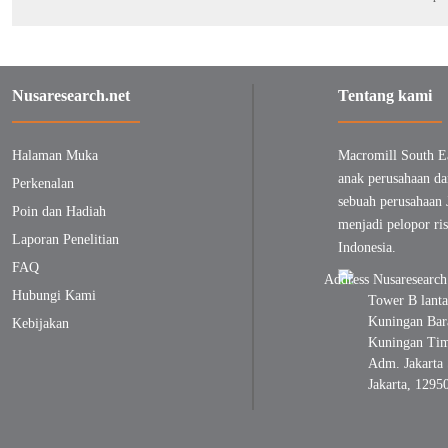
Nusaresearch.net
Tentang kami
Halaman Muka
Macromill South E
anak perusahaan da
Perkenalan
sebuah perusahaan 
Poin dan Hadiah
menjadi pelopor ris
Laporan Penelitian
Indonesia.
FAQ
Hubungi Kami
Tower B lanta
Kuningan Bara
Kebijakan
Kuningan Timu
Adm. Jakarta 
Jakarta, 1295