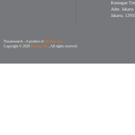
Kuningan Timu
Adm. Jakarta 
Jakarta, 1295
Nusaresearch - A product of
Monitas Inc
.
Copyright © 2026
Monitas Inc.
, All rights reserved.