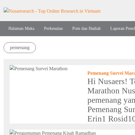
Halaman Muka
Perkenalan
Poin dan Hadiah
Laporan Penel
pemenang
Pemenang Survei Mar
Hi Nusaers! T
Marathon Nus
pemenang yan
Pemenang Sur
Erin1 Rosid10