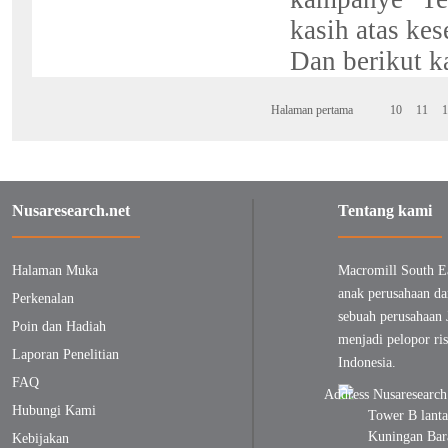
kasih atas ke
Dan berikut k
Halaman pertama
10
11
1
Nusaresearch.net
Tentang kami
Halaman Muka
Macromill South E
anak perusahaan da
Perkenalan
sebuah perusahaan 
Poin dan Hadiah
menjadi pelopor ris
Laporan Penelitian
Indonesia.
FAQ
Hubungi Kami
Tower B lanta
Kuningan Bara
Kebijakan