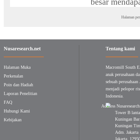
besar mendapa
Halaman per
Nusaresearch.net
Tentang kami
Halaman Muka
Macromill South E
anak perusahaan da
Perkenalan
sebuah perusahaan 
Poin dan Hadiah
menjadi pelopor ris
Laporan Penelitian
Indonesia.
FAQ
Hubungi Kami
Tower B lanta
Kuningan Bara
Kebijakan
Kuningan Timu
Adm. Jakarta 
Jakarta, 1295