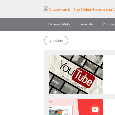
Halaman Muka
Perkenalan
Poin da
youtube