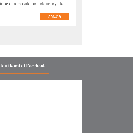
tube dan masukkan link url nya ke
อ่านต่อ
Ikuti kami di Facebook