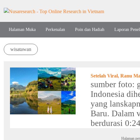
Halaman Muka
Perkenalan
Poin dan Hadiah
Laporan Penel
wisatawan
Setelah Viral, Ranu M
sumber foto: 
Indonesia di
yang lanskapn
Baru. Dalam 
berdurasi 0:2
Halaman per