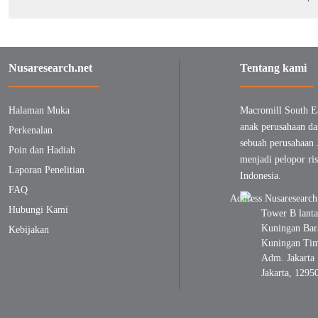
Nusaresearch.net
Tentang kami
Halaman Muka
Macromill South E
anak perusahaan da
Perkenalan
sebuah perusahaan 
Poin dan Hadiah
menjadi pelopor ris
Laporan Penelitian
Indonesia.
FAQ
Hubungi Kami
Tower B lanta
Kuningan Bara
Kebijakan
Kuningan Timu
Adm. Jakarta 
Jakarta, 1295