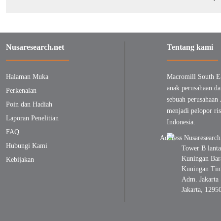
Nusaresearch.net
Tentang kami
Halaman Muka
Macromill South E
anak perusahaan da
Perkenalan
sebuah perusahaan 
Poin dan Hadiah
menjadi pelopor ris
Laporan Penelitian
Indonesia.
FAQ
Hubungi Kami
Tower B lanta
Kuningan Bara
Kebijakan
Kuningan Timu
Adm. Jakarta 
Jakarta, 1295