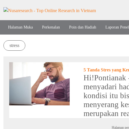
Halaman Muka
Perkenalan
Poin dan Hadiah
Laporan Penel
stress
5 Tanda Stres yang Ke
Hi!Pontianak 
menyadari had
kondisi itu b
menyerang kes
merupakan reak
Halaman per