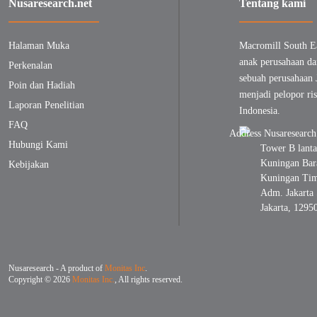
Nusaresearch.net
Tentang kami
Halaman Muka
Macromill South E
anak perusahaan da
Perkenalan
sebuah perusahaan 
Poin dan Hadiah
menjadi pelopor ris
Laporan Penelitian
Indonesia.
FAQ
Hubungi Kami
Tower B lanta
Kuningan Bara
Kebijakan
Kuningan Timu
Adm. Jakarta 
Jakarta, 1295
Nusaresearch - A product of
Monitas Inc
.
Copyright © 2026
Monitas Inc.
, All rights reserved.