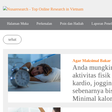
Halaman Muka
Perkenalan
Poin dan Hadiah
Laporan Penel
sehat
Agar Maksimal Bakar K
Anda mungkin 
aktivitas fisi
kardio, joggi
sebenarnya bi
Minimal kalori