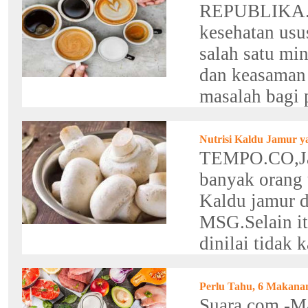
REPUBLIKA.C
kesehatan usu
salah satu mi
dan keasaman 
masalah bagi p
Nutrisi Kaldu Jamur y
TEMPO.CO,Jak
banyak orang
Kaldu jamur d
MSG.Selain itu
dinilai tidak ka
Perlu Tahu, 6 Makana
Suara.com -M