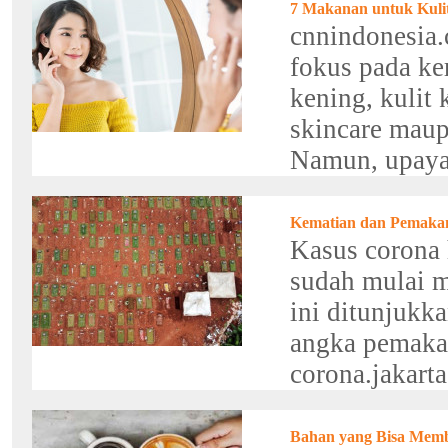
7 Makanan untuk Kuli
cnnindonesia.
fokus pada ker
kening, kulit 
skincare mau
Namun, upaya 
Kematian dan Pemaka
Kasus corona h
sudah mulai m
ini ditunjukk
angka pemaka
corona.jakarta
Bahan yang Bisa Memb