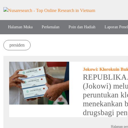
Halaman Muka
Perkenalan
Poin dan Hadiah
Laporan Penel
presiden
Jokowi: Klorokuin Bu
REPUBLIKA.C
(Jokowi) mel
peruntukan kl
menekankan ba
drugsbagi pen
Halaman per