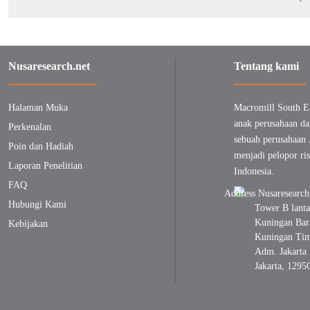
Nusaresearch.net
Tentang kami
Halaman Muka
Macromill South E
anak perusahaan da
Perkenalan
sebuah perusahaan 
Poin dan Hadiah
menjadi pelopor ris
Laporan Penelitian
Indonesia.
FAQ
Hubungi Kami
Tower B lanta
Kuningan Bara
Kebijakan
Kuningan Timu
Adm. Jakarta 
Jakarta, 1295