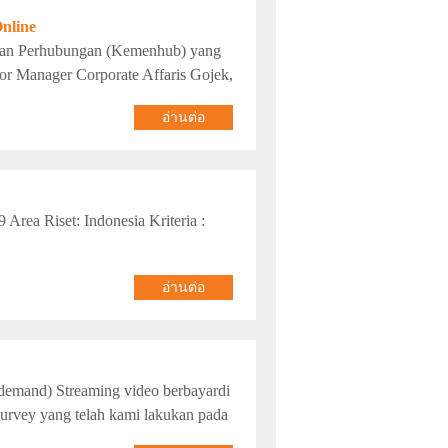
nline
ian Perhubungan (Kemenhub) yang
ior Manager Corporate Affaris Gojek,
อ่านต่อ
rea Riset: Indonesia Kriteria :
อ่านต่อ
demand) Streaming video berbayardi
survey yang telah kami lakukan pada