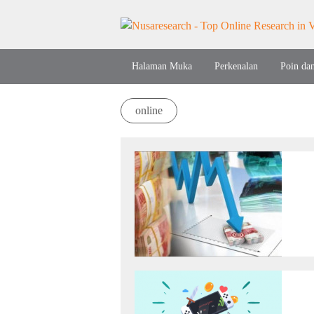
Halaman Muka
Perkenalan
Poin da
online