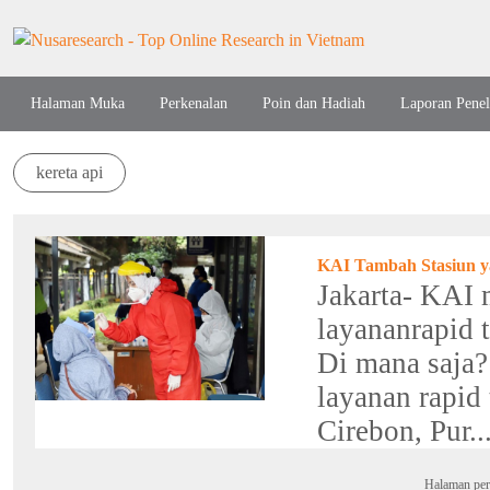
Halaman Muka
Perkenalan
Poin dan Hadiah
Laporan Penel
kereta api
KAI Tambah Stasiun y
Jakarta- KAI
layananrapid t
Di mana saja?
layanan rapid 
Cirebon, Pur..
Halaman per