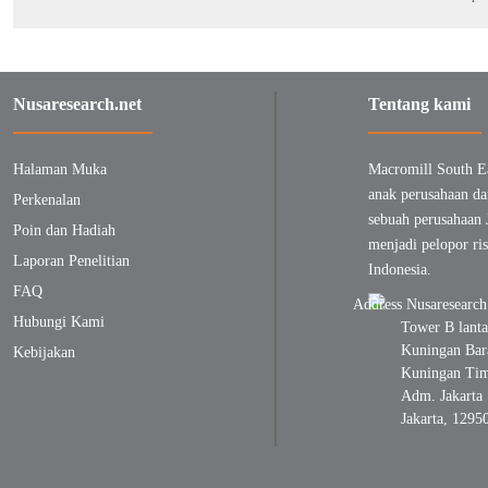
Nusaresearch.net
Tentang kami
Halaman Muka
Macromill South E
anak perusahaan da
Perkenalan
sebuah perusahaan 
Poin dan Hadiah
menjadi pelopor ris
Laporan Penelitian
Indonesia.
FAQ
Hubungi Kami
Tower B lanta
Kuningan Bara
Kebijakan
Kuningan Timu
Adm. Jakarta 
Jakarta, 1295