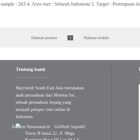
sample : 263 4. Area riset : Seluruh Indonesia 5. Target : Perempuan da
Halaman pertama
1
Halaman terakhir
Tentang kami
Macromill South East Asia merupakan
anak perusahaan dari Monitas Inc.,
sebuah perusahaan Jepang yang
menjadi pelopor riset online di
Indonesia.
GoWork Sopodel
Tower B lantai 22, Jl. Mega
Kuningan Barat III Lot 10.1-6,