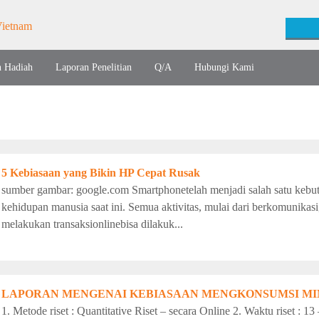
n Hadiah
Laporan Penelitian
Q/A
Hubungi Kami
5 Kebiasaan yang Bikin HP Cepat Rusak
sumber gambar: google.com Smartphonetelah menjadi salah satu kebutu
kehidupan manusia saat ini. Semua aktivitas, mulai dari berkomunikasi
melakukan transaksionlinebisa dilakuk...
LAPORAN MENGENAI KEBIASAAN MENGKONSUMSI MI
1. Metode riset : Quantitative Riset – secara Online 2. Waktu riset : 