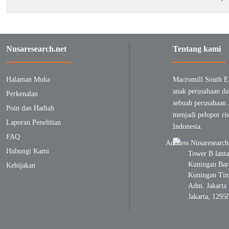
Nusaresearch.net
Tentang kami
Halaman Muka
Macromill South E
anak perusahaan da
Perkenalan
sebuah perusahaan 
Poin dan Hadiah
menjadi pelopor ris
Laporan Penelitian
Indonesia.
FAQ
Hubungi Kami
Tower B lanta
Kuningan Bara
Kebijakan
Kuningan Timu
Adm. Jakarta 
Jakarta, 1295