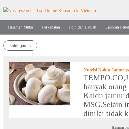
Halaman Muka
Perkenalan
Poin dan Hadiah
Laporan Penel
kaldu jamur
Nutrisi Kaldu Jamur y
TEMPO.CO,Jak
banyak orang
Kaldu jamur d
MSG.Selain itu
dinilai tidak ka
Halaman per