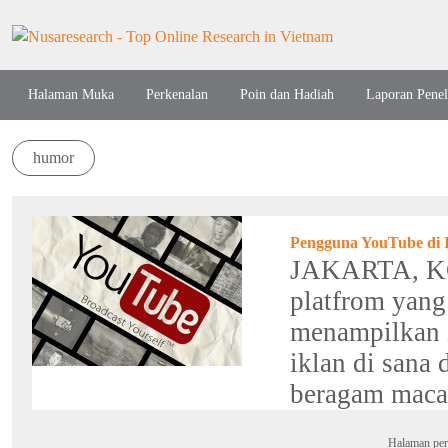
Halaman Muka
Perkenalan
Poin dan Hadiah
Laporan Penel
humor
Pengguna YouTube di 
JAKARTA, KOM
platfrom yang
menampilkan i
iklan di sana
beragam macam
Halaman per