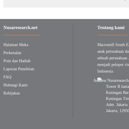
Nusaresearch.net
Tentang kami
Halaman Muka
Macromill South E
anak perusahaan da
Perkenalan
sebuah perusahaan 
Poin dan Hadiah
menjadi pelopor ris
Laporan Penelitian
Indonesia.
FAQ
Hubungi Kami
Tower B lanta
Kuningan Bara
Kebijakan
Kuningan Timu
Adm. Jakarta 
Jakarta, 1295