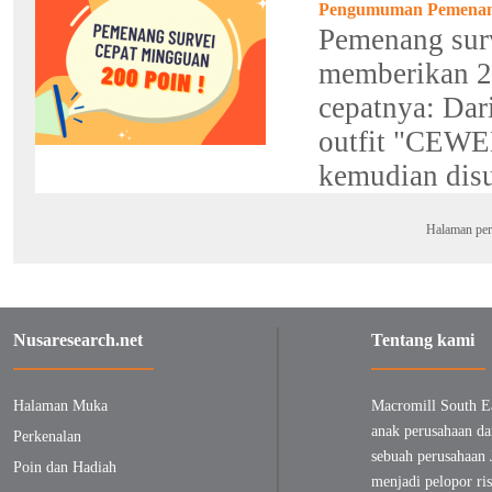
Pengumuman Pemenang H
Pemenang surv
memberikan 20
cepatnya: Dar
outfit "CEWEK
kemudian di
Halaman per
Nusaresearch.net
Tentang kami
Halaman Muka
Macromill South E
anak perusahaan da
Perkenalan
sebuah perusahaan 
Poin dan Hadiah
menjadi pelopor ris