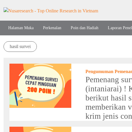
Halaman Muka
Perkenalan
Poin dan Hadiah
Laporan Penel
hasil survei
Pengumuman Pemenang H
Pemenang surv
(intaniarai) 
berikut hasil
memberikan vo
krim jenis co