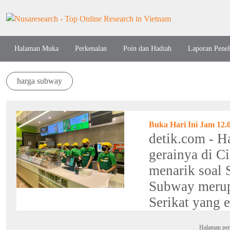
Halaman Muka
Perkenalan
Poin dan Hadiah
Laporan Penel
harga subway
Buka Hari Ini Jam 12
detik.com - H
gerainya di C
menarik soal 
Subway merupa
Serikat yang e
Halaman per