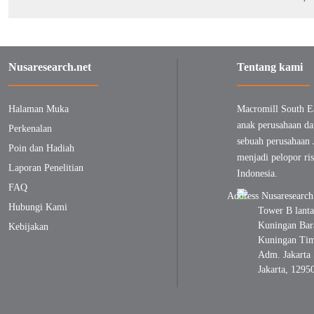
Nusaresearch.net
Tentang kami
Halaman Muka
Macromill South E
anak perusahaan da
Perkenalan
sebuah perusahaan 
Poin dan Hadiah
menjadi pelopor ris
Laporan Penelitian
Indonesia.
FAQ
Hubungi Kami
Tower B lanta
Kuningan Bara
Kebijakan
Kuningan Timu
Adm. Jakarta 
Jakarta, 1295