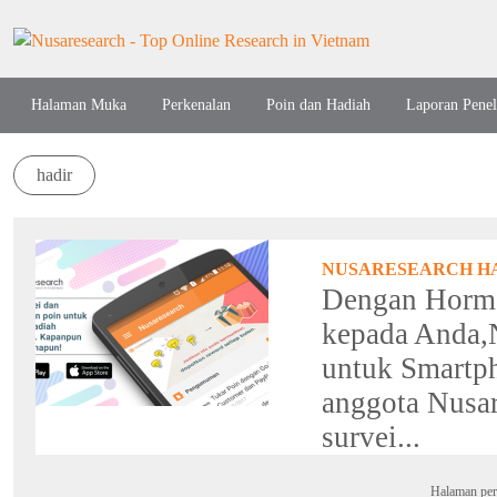
Halaman Muka
Perkenalan
Poin dan Hadiah
Laporan Penel
hadir
NUSARESEARCH HA
Dengan Horm
kepada Anda,N
untuk Smartph
anggota Nusar
survei...
Halaman per