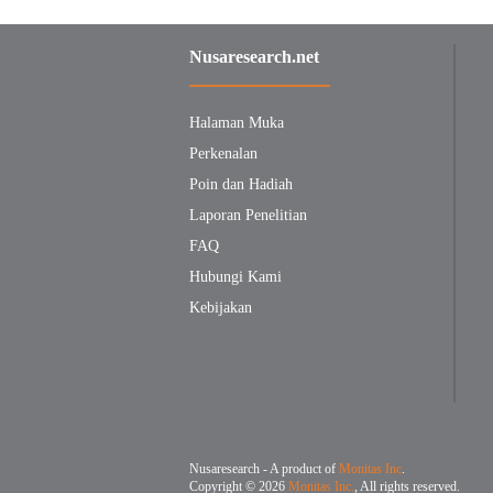
Nusaresearch.net
Halaman Muka
Perkenalan
Poin dan Hadiah
Laporan Penelitian
FAQ
Hubungi Kami
Kebijakan
Nusaresearch - A product of
Monitas Inc
.
Copyright © 2026
Monitas Inc.
, All rights reserved.