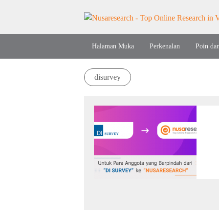
Halaman Muka
Perkenalan
Poin da
disurvey