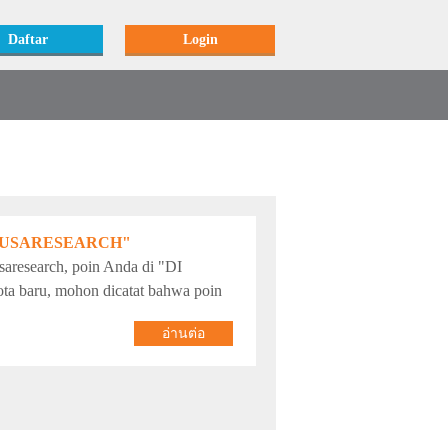
Daftar
Login
e "NUSARESEARCH"
aresearch, poin Anda di "DI
ta baru, mohon dicatat bahwa poin
อ่านต่อ