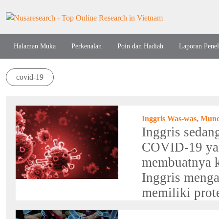
Halaman Muka
Perkenalan
Poin dan Hadiah
Laporan Penel
covid-19
Inggris Was-was, Mun
Inggris sedan
COVID-19 yan
membuatnya k
Inggris menga
memiliki prote