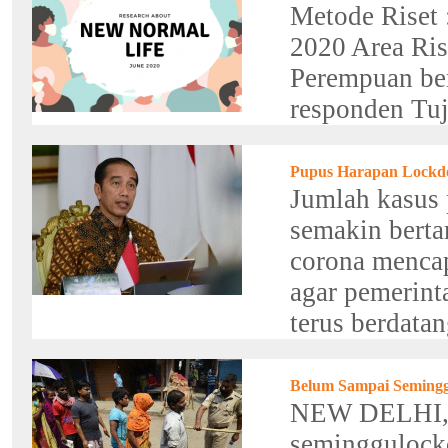
Metode Riset 
2020 Area Rise
Perempuan ber
responden Tuju
Pupus Harapan Lockdo
Jumlah kasus p
semakin berta
corona mencap
agar pemerint
terus berdatan
Belum Sampai Semingg
NEW DELHI,
seminggulockd