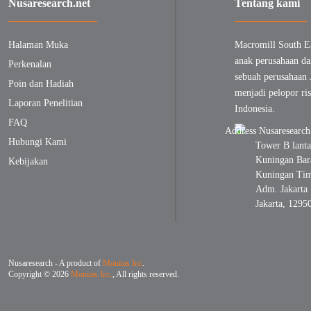
Nusaresearch.net
Tentang kami
Halaman Muka
Macromill South E
anak perusahaan da
Perkenalan
sebuah perusahaan 
Poin dan Hadiah
menjadi pelopor ris
Laporan Penelitian
Indonesia.
FAQ
Hubungi Kami
Tower B lanta
Kuningan Bara
Kebijakan
Kuningan Timu
Adm. Jakarta 
Jakarta, 1295
Nusaresearch - A product of
Monitas Inc
.
Copyright © 2026
Monitas Inc.
, All rights reserved.