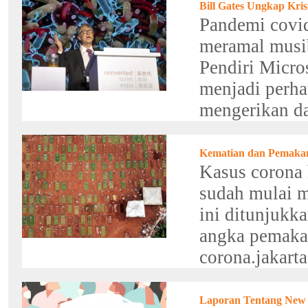
Bill Gates Ungkap Kri
Pandemi covid
meramal musib
Pendiri Micros
menjadi perha
mengerikan da
Kematian dan Pemaka
Kasus corona h
sudah mulai m
ini ditunjukk
angka pemaka
corona.jakarta
Laporan Tentang New 