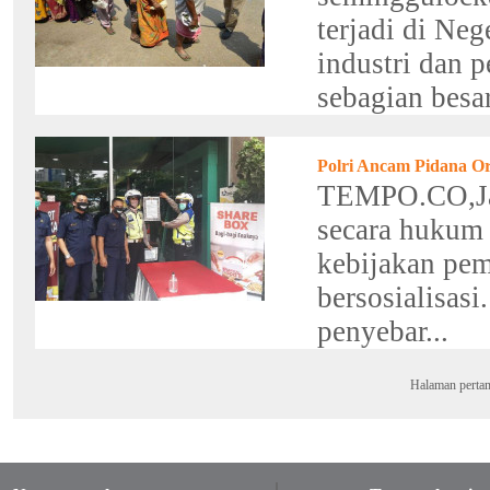
terjadi di Ne
industri dan 
sebagian besar
Polri Ancam Pidana O
TEMPO.CO,Jak
secara hukum
kebijakan pem
bersosialisas
penyebar...
Halaman perta