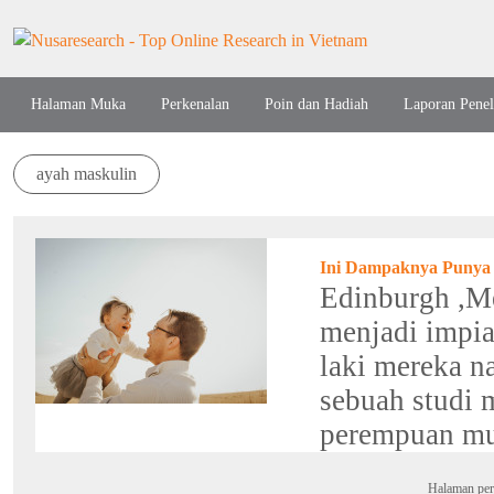
Halaman Muka
Perkenalan
Poin dan Hadiah
Laporan Penel
ayah maskulin
Ini Dampaknya Punya
Edinburgh ,Me
menjadi impian
laki mereka n
sebuah studi 
perempuan mun
Halaman per