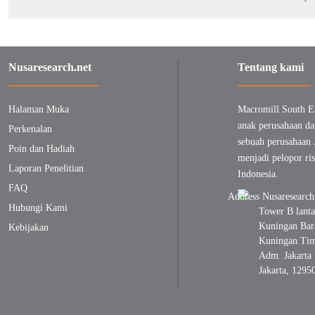
Nusaresearch.net
Tentang kami
Halaman Muka
Macromill South E
anak perusahaan da
Perkenalan
sebuah perusahaan 
Poin dan Hadiah
menjadi pelopor ris
Laporan Penelitian
Indonesia.
FAQ
Hubungi Kami
Tower B lanta
Kuningan Bara
Kebijakan
Kuningan Timu
Adm. Jakarta 
Jakarta, 1295