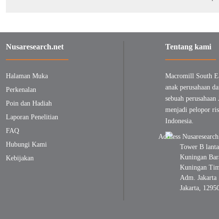
Nusaresearch.net
Tentang kami
Halaman Muka
Macromill South E
anak perusahaan da
Perkenalan
sebuah perusahaan 
Poin dan Hadiah
menjadi pelopor ris
Laporan Penelitian
Indonesia.
FAQ
Hubungi Kami
Tower B lanta
Kuningan Bara
Kebijakan
Kuningan Timu
Adm. Jakarta 
Jakarta, 1295