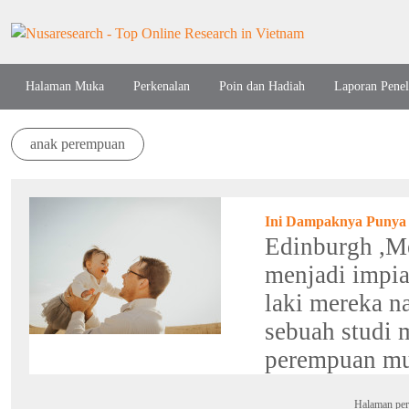
Halaman Muka
Perkenalan
Poin dan Hadiah
Laporan Penel
anak perempuan
Ini Dampaknya Punya
Edinburgh ,Me
menjadi impian
laki mereka n
sebuah studi 
perempuan mun
Halaman per