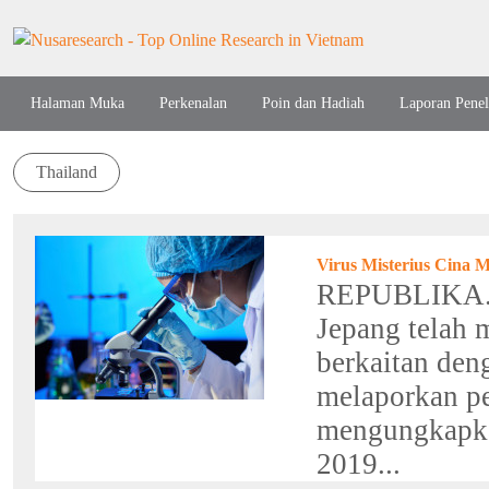
Halaman Muka
Perkenalan
Poin dan Hadiah
Laporan Penel
Thailand
Virus Misterius Cina 
REPUBLIKA.CO
Jepang telah
berkaitan den
melaporkan pe
mengungkapka
2019...