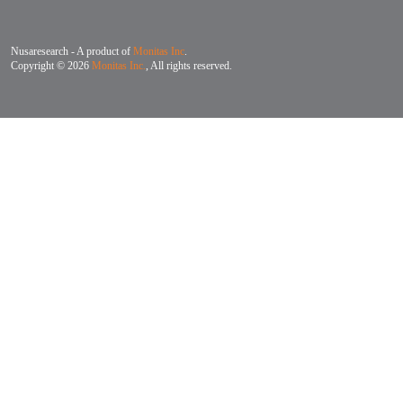
Nusaresearch - A product of
Monitas Inc
.
Copyright © 2026
Monitas Inc.
, All rights reserved.