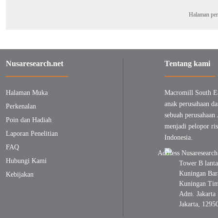
Halaman per
Nusaresearch.net
Tentang kami
Halaman Muka
Macromill South E
anak perusahaan da
Perkenalan
sebuah perusahaan 
Poin dan Hadiah
menjadi pelopor ris
Laporan Penelitian
Indonesia.
FAQ
Hubungi Kami
Tower B lanta
Kuningan Bara
Kebijakan
Kuningan Timu
Adm. Jakarta 
Jakarta, 1295