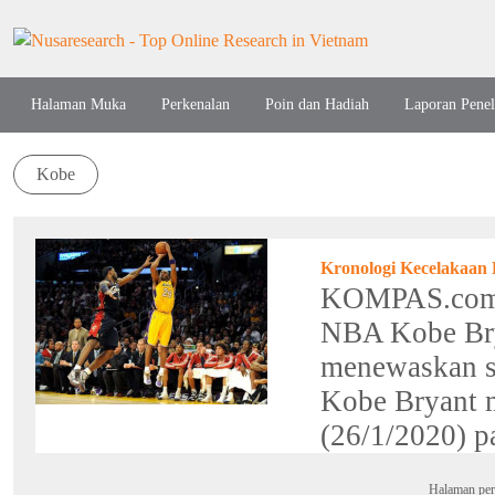
Halaman Muka
Perkenalan
Poin dan Hadiah
Laporan Penel
Kobe
Kronologi Kecelakaan
KOMPAS.com -
NBA Kobe Bry
menewaskan s
Kobe Bryant m
(26/1/2020) pa
Halaman per