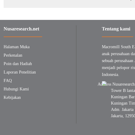
Nusaresearch.net
Tentang kami
Halaman Muka
Macromill South E
anak perusahaan da
Perkenalan
sebuah perusahaan 
Poin dan Hadiah
menjadi pelopor ris
Laporan Penelitian
Indonesia.
FAQ
Hubungi Kami
Tower B lanta
Kuningan Bara
Kebijakan
Kuningan Timu
Adm. Jakarta 
Jakarta, 1295