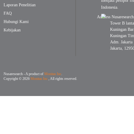
menjadi pelopor ris
Laporan Penelitian
Indonesia.
FAQ
Hubungi Kami
Tower B lanta
Kuningan Bara
Kebijakan
Kuningan Timu
Adm. Jakarta 
Jakarta, 1295
Nusaresearch - A product of
Monitas Inc
.
Copyright © 2026
Monitas Inc.
, All rights reserved.