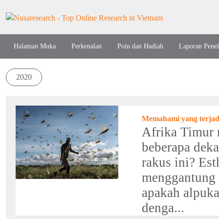
Halaman Muka
Perkenalan
Poin dan Hadiah
Laporan Penel
2020
Memahami yang terjadi
Afrika Timur 
beberapa deka
rakus ini? Es
menggantung d
apakah alpuka
denga...