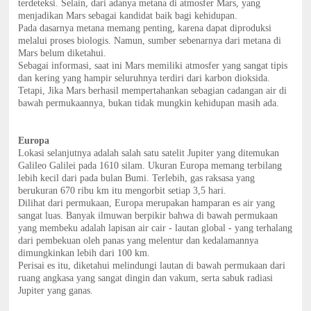
terdeteksi. Selain, dari adanya metana di atmosfer Mars, yang
menjadikan Mars sebagai kandidat baik bagi kehidupan.
Pada dasarnya metana memang penting, karena dapat diproduksi
melalui proses biologis. Namun, sumber sebenarnya dari metana di
Mars belum diketahui.
Sebagai informasi, saat ini Mars memiliki atmosfer yang sangat tipis
dan kering yang hampir seluruhnya terdiri dari karbon dioksida.
Tetapi, Jika Mars berhasil mempertahankan sebagian cadangan air di
bawah permukaannya, bukan tidak mungkin kehidupan masih ada.
Europa
Lokasi selanjutnya adalah salah satu satelit Jupiter yang ditemukan
Galileo Galilei pada 1610 silam. Ukuran Europa memang terbilang
lebih kecil dari pada bulan Bumi. Terlebih, gas raksasa yang
berukuran 670 ribu km itu mengorbit setiap 3,5 hari.
Dilihat dari permukaan, Europa merupakan hamparan es air yang
sangat luas. Banyak ilmuwan berpikir bahwa di bawah permukaan
yang membeku adalah lapisan air cair - lautan global - yang terhalang
dari pembekuan oleh panas yang melentur dan kedalamannya
dimungkinkan lebih dari 100 km.
Perisai es itu, diketahui melindungi lautan di bawah permukaan dari
ruang angkasa yang sangat dingin dan vakum, serta sabuk radiasi
Jupiter yang ganas.