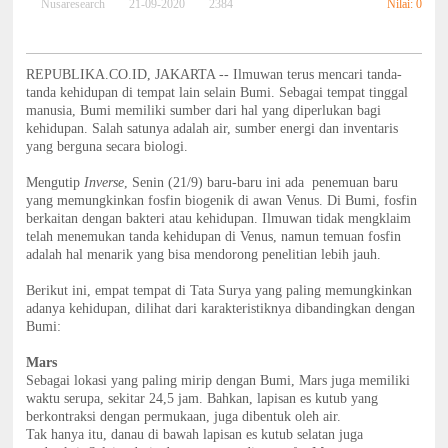
Nilai: 0
Nusaresearch
21-09-2020
2384
REPUBLIKA.CO.ID, JAKARTA -- Ilmuwan terus mencari tanda-
tanda kehidupan di tempat lain selain Bumi. Sebagai tempat tinggal
manusia, Bumi memiliki sumber dari hal yang diperlukan bagi
kehidupan. Salah satunya adalah air, sumber energi dan inventaris
yang berguna secara biologi.
Mengutip
Inverse
, Senin (21/9) baru-baru ini ada penemuan baru
yang memungkinkan fosfin biogenik di awan Venus. Di Bumi, fosfin
berkaitan dengan bakteri atau kehidupan. Ilmuwan tidak mengklaim
telah menemukan tanda kehidupan di Venus, namun temuan fosfin
adalah hal menarik yang bisa mendorong penelitian lebih jauh.
Berikut ini, empat tempat di Tata Surya yang paling memungkinkan
adanya kehidupan, dilihat dari karakteristiknya dibandingkan dengan
Bumi:
Mars
Sebagai lokasi yang paling mirip dengan Bumi, Mars juga memiliki
waktu serupa, sekitar 24,5 jam. Bahkan, lapisan es kutub yang
berkontraksi dengan permukaan, juga dibentuk oleh air.
Tak hanya itu, danau di bawah lapisan es kutub selatan juga