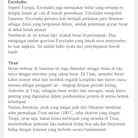
Enceladus
Seperti Europa, Enceladus juga merupakan bulan yang tertutup es
dengan lautan air cair di bawah permukaan. Enceladus mengorbit
Saturnus. Enceladus pertama kali menjadi perhatian para ilmuwan
sebagai dunia yang berpotensi dihuni, setelah penemuan geyser besar
di dekat kutub selatan.
Semburan air ini keluar dari retakan besar di permukaan. Dan
mengingat medan gravitasi Enceladus yang lemah serta menyembur
ke luar angkasa. Itu adalah bukti nyata dari penyimpanan bawah
tanah.
Titan
Bulan terbesar di Saturnus ini juga diketahui sebagai bulan di tata
surya dengan atmosfer yang cukup besar. Di Titan, atmosfer berisi
kabut oranye tebal dari molekul organik kompleks dan sistem cuaca
metana sebagai pengganti air - lengkap dengan periode kering.
Atmosfer di Titan, sebagian besar terdiri dari nitrogen, unsur kimia
penting yang digunakan dalam pembentukan protein di semua bentuk
kehidupan.
Namun demikian, jarak yang sangat jauh dari Matahari membuat
suhu permukaan Titan sekitar -180˚C, suhu ekstrim yang dingin.
Tetapi, tetap saja, bahan kimia melimpah yang tersedia di Titan,
menimbulkan spekulasi jika makhluk hidup bisa ada dan berpotensi
hidup dengan kimiawi yang berbeda secara fundamental.