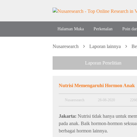
Halaman Muka
Perkenalan
Poin da
Nusaresearch
Laporan lainnya
Be
Laporan Penelitian
Nutrisi Memengaruhi Hormon Anak
Nusaresearch
28-08-2020
226
Jakarta:
Nutrisi tidak hanya untuk mem
pada anak. Baik hormon-hormon seksual,
berbagai hormon lainnya.