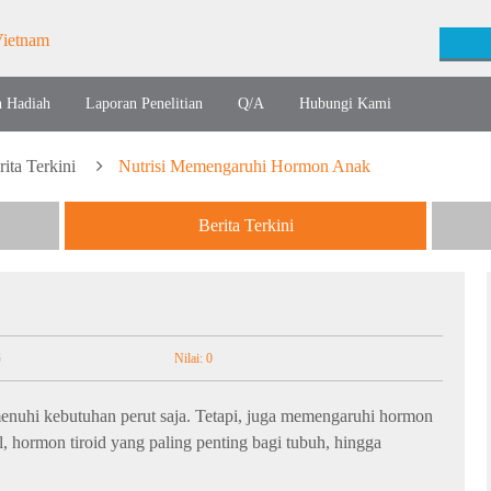
n Hadiah
Laporan Penelitian
Q/A
Hubungi Kami
rita Terkini
Nutrisi Memengaruhi Hormon Anak
Berita Terkini
6
Nilai: 0
enuhi kebutuhan perut saja. Tetapi, juga memengaruhi hormon
 hormon tiroid yang paling penting bagi tubuh, hingga