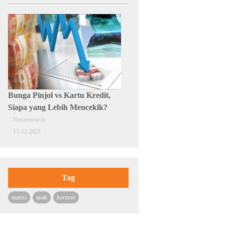
Bunga Pinjol vs Kartu Kredit,
Siapa yang Lebih Mencekik?
Nusaresearch
17-12-2021
Tag
nutrisi
anak
hormon