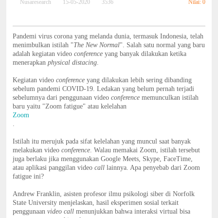
Nilai: 0
Nusaresearch
15-05-2020
3536
Pandemi virus corona yang melanda dunia, termasuk Indonesia, telah
menimbulkan istilah "
The New Normal
". Salah satu normal yang baru
adalah kegiatan video
conference
yang banyak dilakukan ketika
menerapkan
physical distacing
.
Kegiatan video
conference
yang dilakukan lebih sering dibanding
sebelum pandemi COVID-19. Ledakan yang belum pernah terjadi
sebelumnya dari penggunaan video
conference
memunculkan istilah
baru yaitu "Zoom fatigue" atau kelelahan
Zoom
.
Istilah itu merujuk pada sifat kelelahan yang muncul saat banyak
melakukan video
conference
. Walau memakai Zoom, istilah tersebut
juga berlaku jika menggunakan Google Meets, Skype, FaceTime,
atau aplikasi panggilan video
call
lainnya. Apa penyebab dari Zoom
fatigue ini?
Andrew Franklin, asisten profesor ilmu psikologi siber di Norfolk
State University menjelaskan, hasil eksperimen sosial terkait
penggunaan
video call
menunjukkan bahwa interaksi virtual bisa