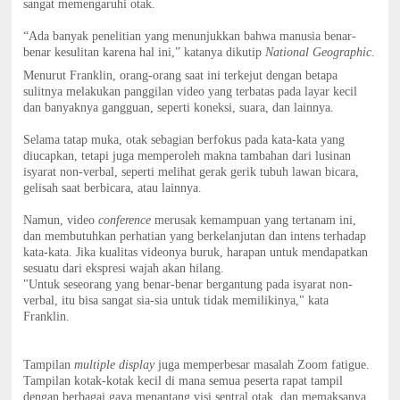
sangat memengaruhi otak.
“Ada banyak penelitian yang menunjukkan bahwa manusia benar-
benar kesulitan karena hal ini,” katanya dikutip
National Geographic
.
Menurut Franklin, orang-orang saat ini terkejut dengan betapa
sulitnya melakukan panggilan video yang terbatas pada layar kecil
dan banyaknya gangguan, seperti koneksi, suara, dan lainnya.
Selama tatap muka, otak sebagian berfokus pada kata-kata yang
diucapkan, tetapi juga memperoleh makna tambahan dari lusinan
isyarat non-verbal, seperti melihat gerak gerik tubuh lawan bicara,
gelisah saat berbicara, atau lainnya.
Namun, video
conference
merusak kemampuan yang tertanam ini,
dan membutuhkan perhatian yang berkelanjutan dan intens terhadap
kata-kata. Jika kualitas videonya buruk, harapan untuk mendapatkan
sesuatu dari ekspresi wajah akan hilang.
"Untuk seseorang yang benar-benar bergantung pada isyarat non-
verbal, itu bisa sangat sia-sia untuk tidak memilikinya," kata
Franklin.
Tampilan
multiple display
juga memperbesar masalah Zoom fatigue.
Tampilan kotak-kotak kecil di mana semua peserta rapat tampil
dengan berbagai gaya menantang visi sentral otak, dan memaksanya