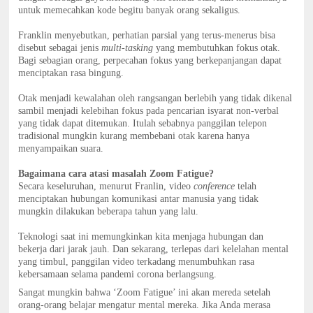
untuk memecahkan kode begitu banyak orang sekaligus.
Franklin menyebutkan, perhatian parsial yang terus-menerus bisa
disebut sebagai jenis
multi-tasking
yang membutuhkan fokus otak.
Bagi sebagian orang, perpecahan fokus yang berkepanjangan dapat
menciptakan rasa bingung.
Otak menjadi kewalahan oleh rangsangan berlebih yang tidak dikenal
sambil menjadi kelebihan fokus pada pencarian isyarat non-verbal
yang tidak dapat ditemukan. Itulah sebabnya panggilan telepon
tradisional mungkin kurang membebani otak karena hanya
menyampaikan suara.
Bagaimana cara atasi masalah Zoom Fatigue?
Secara keseluruhan, menurut Franlin, video
conference
telah
menciptakan hubungan komunikasi antar manusia yang tidak
mungkin dilakukan beberapa tahun yang lalu.
Teknologi saat ini memungkinkan kita menjaga hubungan dan
bekerja dari jarak jauh. Dan sekarang, terlepas dari kelelahan mental
yang timbul, panggilan video terkadang menumbuhkan rasa
kebersamaan selama pandemi corona berlangsung.
Sangat mungkin bahwa ‘Zoom Fatigue’ ini akan mereda setelah
orang-orang belajar mengatur mental mereka. Jika Anda merasa