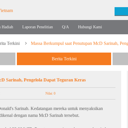
n Hadiah
Laporan Penelitian
Q/A
Hubungi Kami
rita Terkini
Massa Berkumpul saat Penutupan McD Sarinah, Peng
Berita Terkini
D Sarinah, Pengelola Dapat Teguran Keras
2
Nilai: 0
onald's Sarinah. Kedatangan mereka untuk menyaksikan
g dikenal dengan nama McD Sarinah tersebut.