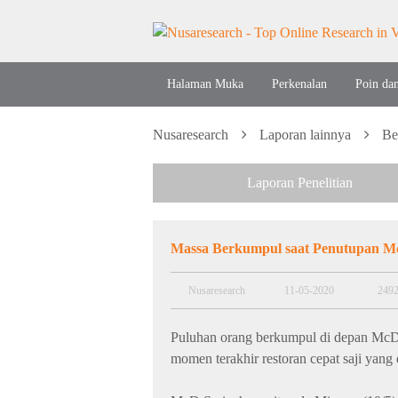
Halaman Muka
Perkenalan
Poin da
Nusaresearch
Laporan lainnya
Be
Laporan Penelitian
Massa Berkumpul saat Penutupan Mc
Nusaresearch
11-05-2020
249
Puluhan orang berkumpul di depan McD
momen terakhir restoran cepat saji yan