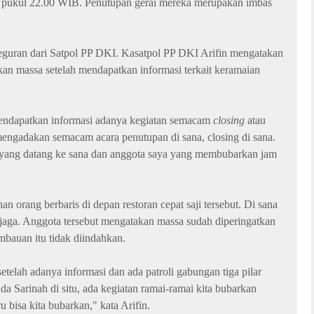
 pukul 22.00 WIB. Penutupan gerai mereka merupakan imbas
eguran dari Satpol PP DKI. Kasatpol PP DKI Arifin mengatakan
an massa setelah mendapatkan informasi terkait keramaian
endapatkan informasi adanya kegiatan semacam
closing
atau
ngadakan semacam acara penutupan di sana, closing di sana.
a yang datang ke sana dan anggota saya yang membubarkan jam
n orang berbaris di depan restoran cepat saji tersebut. Di sana
jaga. Anggota tersebut mengatakan massa sudah diperingatkan
bauan itu tidak diindahkan.
setelah adanya informasi dan ada patroli gabungan tiga pilar
da Sarinah di situ, ada kegiatan ramai-ramai kita bubarkan
 bisa kita bubarkan," kata Arifin.