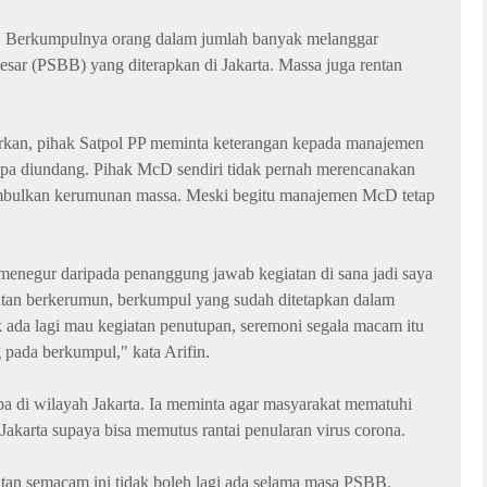
b. Berkumpulnya orang dalam jumlah banyak melanggar
esar (PSBB) yang diterapkan di Jakarta. Massa juga rentan
arkan, pihak Satpol PP meminta keterangan kepada manajemen
pa diundang. Pihak McD sendiri tidak pernah merencanakan
mbulkan kerumunan massa. Meski begitu manajemen McD tetap
menegur daripada penanggung jawab kegiatan di sana jadi saya
giatan berkerumun, berkumpul yang sudah ditetapkan dalam
ada lagi mau kegiatan penutupan, seremoni segala macam itu
 pada berkumpul," kata Arifin.
rupa di wilayah Jakarta. Ia meminta agar masyarakat mematuhi
 Jakarta supaya bisa memutus rantai penularan virus corona.
tan semacam ini tidak boleh lagi ada selama masa PSBB.