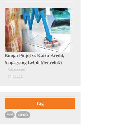
Bunga Pinjol vs Kartu Kredit,
Siapa yang Lebih Mencekik?
Nusaresearch
17-12-2021
Tag
mcd
sarinah