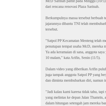
McD Sarinah pamit pada Minggu (10/5)
dari rencana renovasi Plaza Sarinah.
Berkumpulnya massa tersebut berbuah t
jajarannya dibantu TNI telah membubark
tersebut.
"Satpol PP Kecamatan Menteng telah m
penutupan tempat usaha McD, mereka me
Ya ada keramaian di sana, anggota say
10 malam," kata Arifin, Senin (11/5).
Dalam video yang diberikan Arifin puluha
juga tampak anggota Satpol PP yang ber
dan diminta membubarkan diri, namun im
"Jadi kalau kami karena tidak tahu, tapi 
yang melintas ke depan Jalan Thamrin, a
dalam hitungan setengah jam mereka baru