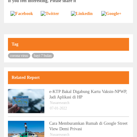
If you feel interesting, Please share it
Tag
corona virus
bayi 7 bulan
Related Report
e-KTP Bakal Digabung Kartu Vaksin-NPWP,
Jadi Aplikasi di HP
Nusaresearch
07-01-2022
Cara Memburamkan Rumah di Google Street
View Demi Privasi
Nusaresearch