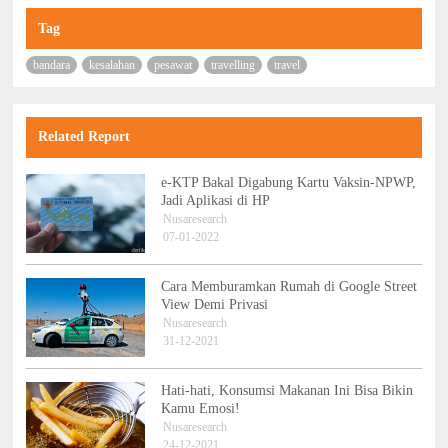
Tag
bandara
kesalahan
pesawat
travelling
travel
Related Report
e-KTP Bakal Digabung Kartu Vaksin-NPWP,
Jadi Aplikasi di HP
Nusaresearch
07-01-2022
Cara Memburamkan Rumah di Google Street
View Demi Privasi
Nusaresearch
31-12-2021
Hati-hati, Konsumsi Makanan Ini Bisa Bikin
Kamu Emosi!
Nusaresearch
24-12-2021