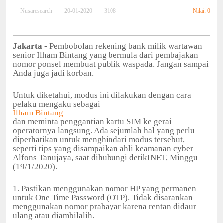
Nilai: 0
Nusaresearch
20-01-2020
3108
Jakarta
- Pembobolan rekening bank milik wartawan
senior Ilham Bintang yang bermula dari pembajakan
nomor ponsel membuat publik waspada. Jangan sampai
Anda juga jadi korban.
Untuk diketahui, modus ini dilakukan dengan cara
pelaku mengaku sebagai
Ilham Bintang
dan meminta penggantian kartu SIM ke gerai
operatornya langsung. Ada sejumlah hal yang perlu
diperhatikan untuk menghindari modus tersebut,
seperti tips yang disampaikan ahli keamanan cyber
Alfons Tanujaya, saat dihubungi detikINET, Minggu
(19/1/2020).
1. Pastikan menggunakan nomor HP yang permanen
untuk One Time Password (OTP). Tidak disarankan
menggunakan nomor prabayar karena rentan didaur
ulang atau diambilalih.