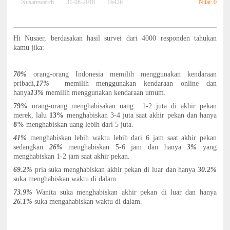
Nilai: 0
Nusaresearch
31-08-2018
16426
Hi Nusaer, berdasakan hasil survei dari 4000 responden tahukan
kamu jika:
70%
orang-orang Indonesia memilih menggunakan kendaraan
pribadi,
17%
memilih menggunakan kendaraan online dan
hanya
13%
memilih menggunakan kendaraan umum.
79%
orang-orang menghabisakan uang 1-2 juta di akhir pekan
merek, lalu
13%
menghabiskan 3-4 juta saat akhir pekan dan hanya
8%
menghabiskan uang lebih dari 5 juta.
41%
menghabiskan lebih waktu lebih dari 6 jam saat akhir pekan
sedangkan
26%
menghabiskan 5-6 jam dan hanya
3%
yang
menghabiskan 1-2 jam saat akhir pekan.
69.2%
pria suka menghabiskan akhir pekan di luar dan hanya
30.2%
suka menghabiskan waktu di dalam.
73.9%
Wanita suka menghabiskan akhir pekan di luar dan hanya
26.1%
suka mengahabiskan waktu di dalam.