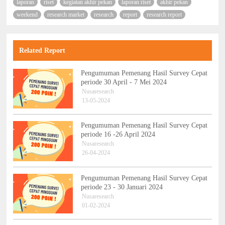
laporan
riset
kegiatan akhir pekan
laporan riset
akhir pekan
weekend
research market
research
report
research report
Related Report
Pengumuman Pemenang Hasil Survey Cepat
periode 30 April - 7 Mei 2024
Nusaresearch
13-05-2024
Pengumuman Pemenang Hasil Survey Cepat
periode 16 -26 April 2024
Nusaresearch
26-04-2024
Pengumuman Pemenang Hasil Survey Cepat
periode 23 - 30 Januari 2024
Nusaresearch
01-02-2024