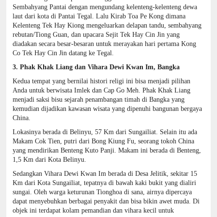
Sembahyang Pantai dengan mengundang kelenteng-kelenteng dewa
laut dari kota di Pantai Tegal. Lalu Kirab Toa Pe Kong dimana
Kelenteng Tek Hay Kiong mengeluarkan delapan tandu, sembahyang
rebutan/Tiong Guan, dan upacara Sejit Tek Hay Cin Jin yang
diadakan secara besar-besaran untuk merayakan hari pertama Kong
Co Tek Hay Cin Jin datang ke Tegal.
3. Phak Khak Liang dan Vihara Dewi Kwan Im, Bangka
Kedua tempat yang bernilai histori religi ini bisa menjadi pilihan
Anda untuk berwisata Imlek dan Cap Go Meh. Phak Khak Liang
menjadi saksi bisu sejarah penambangan timah di Bangka yang
kemudian dijadikan kawasan wisata yang dipenuhi bangunan bergaya
China.
Lokasinya berada di Belinyu, 57 Km dari Sungailiat. Selain itu ada
Makam Cok Tien, putri dari Bong Kiung Fu, seorang tokoh China
yang mendirikan Benteng Kuto Panji. Makam ini berada di Benteng,
1,5 Km dari Kota Belinyu.
Sedangkan Vihara Dewi Kwan Im berada di Desa Jelitik, sekitar 15
Km dari Kota Sungailiat, tepatnya di bawah kaki bukit yang dialiri
sungai. Oleh warga keturunan Tionghoa di sana, airnya dipercaya
dapat menyebuhkan berbagai penyakit dan bisa bikin awet muda. Di
objek ini terdapat kolam pemandian dan vihara kecil untuk