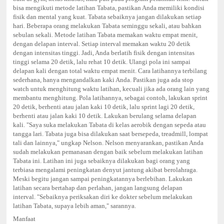
bisa mengikuti metode latihan Tabata, pastikan Anda memiliki kondisi
fisik dan mental yang kuat. Tabata sebaiknya jangan dilakukan setiap
hari. Beberapa orang melakukan Tabata seminggu sekali, atau bahkan
sebulan sekali.
Metode latihan Tabata memakan waktu empat menit,
dengan delapan interval. Setiap interval memakan waktu 20 detik
dengan intensitas tinggi. Jadi, Anda berlatih fisik dengan intensitas
tinggi selama 20 detik, lalu rehat 10 detik. Ulangi pola ini sampai
delapan kali dengan total waktu empat menit.
Cara latihannya terbilang
sederhana, hanya mengandalkan kaki Anda. Pastikan juga ada stop
watch untuk menghitung waktu latihan, kecuali jika ada orang lain yang
membantu menghitung.
Pola latihannya, sebagai contoh, lakukan sprint
20 detik, berhenti atau jalan kaki 10 detik, lalu sprint lagi 20 detik,
berhenti atau jalan kaki 10 detik. Lakukan berulang selama delapan
kali.
"Saya suka melakukan Tabata di kelas aerobik dengan sepeda atau
tangga lari. Tabata juga bisa dilakukan saat bersepeda, treadmill, lompat
tali dan lainnya," ungkap Nelson.
Nelson menyarankan, pastikan Anda
sudah melakukan pemanasan dengan baik sebelum melakukan latihan
Tabata ini. Latihan ini juga sebaiknya dilakukan bagi orang yang
terbiasa mengalami peningkatan denyut jantung akibat berolahraga.
Meski begitu jangan sampai peningkatannya berlebihan. Lakukan
latihan secara bertahap dan perlahan, jangan langsung delapan
interval.
"Sebaiknya periksakan diri ke dokter sebelum melakukan
latihan Tabata, supaya lebih aman," sarannya.
Manfaat