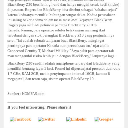
BlackBerry Z30 bersifat high-end dan hanya mengisi ceruk kecil (niche)
di pasaran.
Rogers dan BlackBerry bisa disebut sebagai "sahabat sejati"
karena keduanya memiliki hubungan sangat dekat. Kedua perusahaan
ini saling bekerja sama dalam masa-masa awal kejayaan BlackBerry.
Rogers juga menjadi peluncur perdana BlackBerry Z10 di
Kanada.
Namun, para operator seluler belakangan memang ikut
terbebani dengan stok perangkat BlackBerry Z10 yang penjualannya
seret.
"Ini adalah sebuah tamparan buat BlackBerry, mengingat
pentingnya para operator Kanada buat perusahaan itu," ujar analis
Canaccord Genuity T, Michael Walkley. "Saya pikir para operator tak
mau mengambil risiko lebih jauh dengan BlackBerry," lanjutnya lagi.
BlackBerry Z30 sendiri adalah smartphone terbaru dari BlackBerry yang
memiliki bentang layar 5 inci. Ponsel ini dipersenjatai prosesor dual-core
1,7 GHz, RAM 2GB, media penyimpanan internal 16GB, kamera 8
megapixel, dan tentu saja, sistem operasi BlackBerry 10.
Sumber : KOMPAS.com
If you feel interesting, Please share it