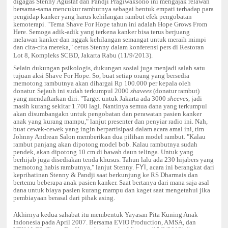
digagas Stenny Agustaf dan Pandji Pragiwaksono ini mengajak relawan
bersama-sama mencukur rambutnya sebagai bentuk empati terhadap para
pengidap kanker yang harus kehilangan rambut efek pengobatan
kemoterapi.
"Tema Shave For Hope tahun ini adalah Hope Grows From
Here. Semoga adik-adik yang terkena kanker bisa terus berjuang
melawan kanker dan nggak kehilangan semangat untuk meraih mimpi
dan cita-cita mereka," cetus Stenny dalam konferensi pers di Restoran
Lot 8, Kompleks SCBD, Jakarta Rabu (11/9/2013).
Selain dukungan psikologis, dukungan sosial juga menjadi salah satu
tujuan aksi Shave For Hope. So, buat setiap orang yang bersedia
memotong rambutnya akan dihargai Rp 100.000 per kepala oleh
donatur. Sejauh ini sudah terkumpul 2000
shavees
(donatur rambut)
yang mendaftarkan diri.
"Target untuk Jakarta ada 3000
sheeves
, jadi
masih kurang sekitar 1.700 lagi. Nantinya semua dana yang terkumpul
akan disumbangakn untuk pengobatan dan perawatan pasien kanker
anak yang kurang mampu," lanjut presenter dan penyiar radio ini.
Nah,
buat cewek-cewek yang ingin berpartisipasi dalam acara amal ini, tim
Johnny Andrean Salon memberikan dua pilihan model rambut. "Kalau
rambut panjang akan dipotong model bob. Kalau rambutnya sudah
pendek, akan dipotong 10 cm di bawah daun telinga. Untuk yang
berhijab juga disediakan tenda khusus. Tahun lalu ada 230 hijabers yang
memotong habis rambutnya," lanjut Stenny.
FYI,
acara ini berangkat dari
keprihatinan Stenny & Pandji saat berkunjung ke RS Dharmais dan
bertemu beberapa anak pasien kanker. Saat bertanya dari mana saja asal
dana untuk biaya pasien kurang mampu dan kaget saat mengetahui jika
pembiayaan berasal dari pihak asing.
Akhirnya kedua sahabat itu membentuk Yayasan Pita Kuning Anak
Indonesia pada April 2007. Bersama EVIO Production, AMSA, dan