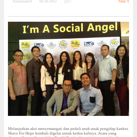
Nilai: 0
Nusaresearch
04-10-2013
2257
Melanjutkan aksi menyemangati dan peduli anak-anak pengidap kanker,
Shave For Hope kembali digelar untuk kedua kalinya. Acara yang