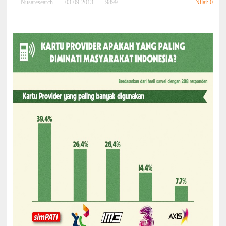
Nilai: 0
Nusaresearch
03-09-2013
9899