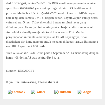
Engadget
dari
, Sabtu (24/8/2013), BBK masih mampu membenamkan
hardware
spesifikasi
yang cukup tinggi di Vivo X3. Ia dilengkapi
quad-core
prosesor MediaTek 1,5 Ghz
, modul kamera 8 MP di bagian
belakang, dan kamera 1 MP di bagian depan.
Layarnya pun cukup besar,
yaitu sebesar 5 inci. Tidak diketahui berapa resolusi layar yang
didukungnya.
Perangkat ini nantinya akan berjalan di sistem operasi
chip
Android 4.2 dan dipersenjatai
khusus audio ESS. Media
penyimpanan internalnya berkapasitas 16 GB. Sayangnya, tidak
disediakan slot kartu memori untuk menambah kapasitasnya. Baterainya
memiliki kapasitas 2.000 mAh.
Vivo X3 akan dirilis di China pada 1 September 2013 mendatang dengan
harga 408 dollar AS atau sekitar Rp 4 juta.
Sumber : ENGADGET
If you feel interesting, Please share it