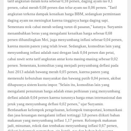
tarif angkutan dalam kota sebesar 0,18 persen, daging ayam ras 0,1
persen, cabai merah 0,08 persen dan telur ayam ras 0,06 persen. "Tarif
angkutan terkena dampak kenaikan harga BBM, sedangkan permintaan
daging ayam ras meningkat karena tingginya harga daging sapi.
Sementara stok cabai merah sedang turun di pasaran," katanya. Suryamin
menambahkan beras yang mengalami kenaikan harga sebesar 0,68
persen dibandingkan Mei, juga menyumbang inflasi sebesar 0,04 persen,
karena musim panen yang telah lewat. Sedangkan, komoditas lain yang
menyumbang inflasi adalah nasi dengan lauk 0,04 persen dan petai,
cabai rawit serta tarif angkutan antar kota masing-masing sebesar 0,02
persen. Sementara, komoditas yang menjadi penyumbang deflasi pada
Juni 2013 adalah bawang merah 0,05 persen, karena panen yang
memenuhi kebutuhan masyarakat dan bawang putih 0,04 persen, akibat
dihapusnya sistem kuota impor. "Selain itu, komoditas lain yang
mengalami penurunan harga adalah emas perhiasan yang menyumbang
deflasi adalah 0,04 persen karena turunnya harga emas internasional dan
jeruk yang menyumbang deflasi 0,02 persen," ujar Suryamin.
Berdasarkan kelompok pengeluaran, kelompok transportasi, komunikasi
dan jasa keuangan mengalami inflasi tertinggi 3,8 persen diikuti bahan
makanan yang menyumbang inflasi 1,17 persen. Kelompok makanan
jadi, minuman, rokok dan tembakau menyumbang inflasi 0,67 persen,
diikuti kelompok perumahan, air, listrik, gas dan bahan bakar yang