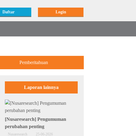
Daftar
Login
Pemberitahuan
Laporan lainnya
[Nusaresearch] Pengumuman
perubahan penting
Nusaresearch
25-06-2026