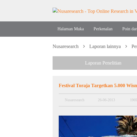
Halaman Muka
Perkenalan
Poin da
Nusaresearch
Laporan lainnya
Pe
Laporan Penelitian
Festival Toraja Targetkan 5.000 Wis
Nusaresearch
26-06-2013
196