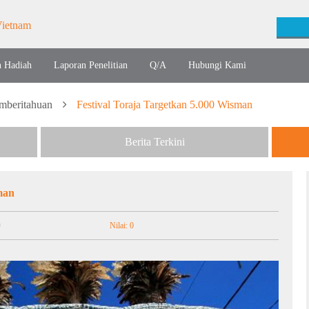
n Hadiah
Laporan Penelitian
Q/A
Hubungi Kami
mberitahuan
Festival Toraja Targetkan 5.000 Wisman
Berita Terkini
man
9
Nilai: 0