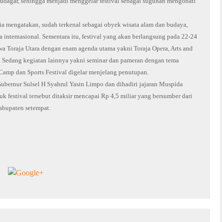
saudagar, sehingga menjadi menggelar festival sebagai suguhan mengobati
ia mengatakan, sudah terkenal sebagai obyek wisata alam dan budaya,
 internasional. Sementara itu, festival yang akan berlangsung pada 22-24
awa Toraja Utara dengan enam agenda utama yakni Toraja Opera, Arts and
n. Sedang kegiatan lainnya yakni seminar dan pameran dengan tema
Camp dan Sports Festival digelar menjelang penutupan.
ubernur Sulsel H Syahrul Yasin Limpo dan dihadiri jajaran Muspida
k festival tersebut ditaksir mencapai Rp 4,5 miliar yang bersumber dari
abupaten setempat.