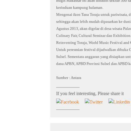
Bugis Makassar ini akan dihadiri sekitar 300 
kerinduan kampung halaman.
Mengenai ikon Tana Toraja untuk pariwisata, d
sehingga akan lebih mudah dipasarkan ke dunia
Agustus 2013, akan digelar di desa wisata Pal
Culinary Fair, Cultural Seminar dan Exhibitio
Reinventing Toraja, World Music Festival and 
Untuk peresmian festival dijadwalkan dibuka G
Sulsel. Sementara anggaran yang disiapkan untu
dana APBN, APBD Provinsi Sulsel dan APBD k
Sumber : Antara
If you feel interesting, Please share it