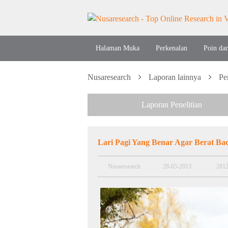
Halaman Muka
Perkenalan
Poin da
Nusaresearch
Laporan lainnya
Pe
Laporan Penelitian
Lari Pagi Yang Benar Agar Berat B
Nusaresearch
28-05-2013
281