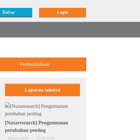
Daftar
Login
Pemberitahuan
Laporan lainnya
[Nusaresearch] Pengumuman
perubahan penting
Nusaresearch
25-06-2026