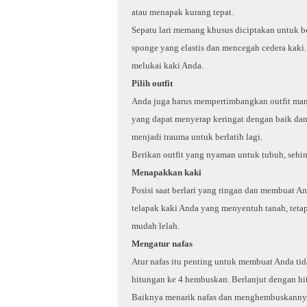
atau menapak kurang tepat.
Sepatu lari memang khusus diciptakan untuk b
sponge yang elastis dan mencegah cedera kaki. 
melukai kaki Anda.
Pilih outfit
Anda juga harus mempertimbangkan outfit man
yang dapat menyerap keringat dengan baik dan
menjadi trauma untuk berlatih lagi.
Berikan outfit yang nyaman untuk tubuh, sehin
Menapakkan kaki
Posisi saat berlari yang ringan dan membuat And
telapak kaki Anda yang menyentuh tanah, tetapi
mudah lelah.
Mengatur nafas
Atur nafas itu penting untuk membuat Anda tida
hitungan ke 4 hembuskan. Berlanjut dengan hit
Baiknya menarik nafas dan menghembuskannya 