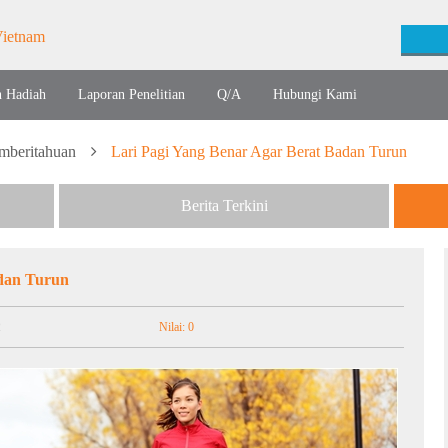
n Hadiah
Laporan Penelitian
Q/A
Hubungi Kami
mberitahuan
Lari Pagi Yang Benar Agar Berat Badan Turun
Berita Terkini
adan Turun
2
Nilai: 0